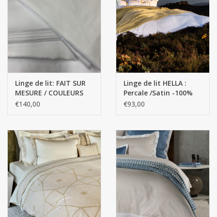
mouchoirs
pull-over
Maison et vêtements de
Linge de lit: FAIT SUR
Linge de lit HELLA :
nuit (MEN)
MESURE / COULEURS
Percale /Satin -100%
UNIES QUALITÉ
coton égyptien GIZA -
€140,00
€93,00
SUPÉRIEURE Satin - 100
Fils extra longs / 700
Sac - Sac
coton% égyptien / 300
fils - 120 g/m2
fils
costume
Tissus au mètre
ARTICLES CADEAUX