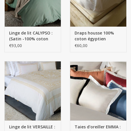
Linge de lit CALYPSO :
Draps housse 100%
(Satin -100% coton
coton égyptien
égyptien GIZA - Fils
€93,00
€60,00
extra longs / 650 fils) -
110 g/m2
Linge de lit VERSAILLE :
Taies d'oreiller EMMA :