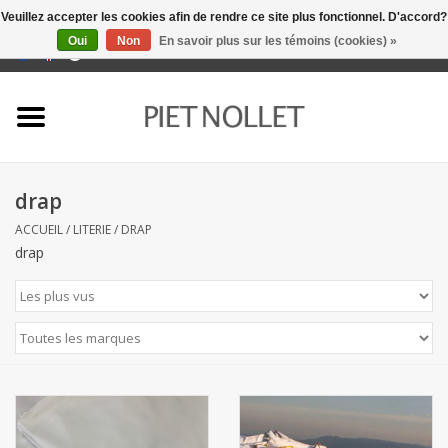
Veuillez accepter les cookies afin de rendre ce site plus fonctionnel. D'accord?
Oui
Non
En savoir plus sur les témoins (cookies) »
0 Articles - €0,00
Accueil
Sous-vêtement
drap
serviettes
ACCUEIL
/
LITERIE
/
DRAP
drap
literie
napery
linge de cuisine
chaussettes