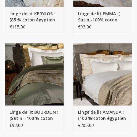
Linge de Plage
Linge de lit KERYLOS :
Linge de lit EMMA :(
(85 % coton égyptien
Satin -100% coton
SUR MESURE
GIZA - Fils extra longs -
égyptien GIZA- Fils
€115,00
€93,00
15 % soie - 230 g/m²)
extra longs / 700 fils
Yacht et voiliers, serviettes
au pouce carré)- 120
g/m2
Vêtements d'intérieur et de
nuit (FEMMES)
Marques
Linge de lit BOURDON :
Linge de lit AMANDA :
(Satin - 100 % coton
(100 % coton égyptien
égyptien GIZA - Fils
GIZA - Fils extra longs -
€93,00
€205,00
extra longs / 700
1400 fils/cm² - 110
fils/cm²) - 130 g/m²
g/m²)