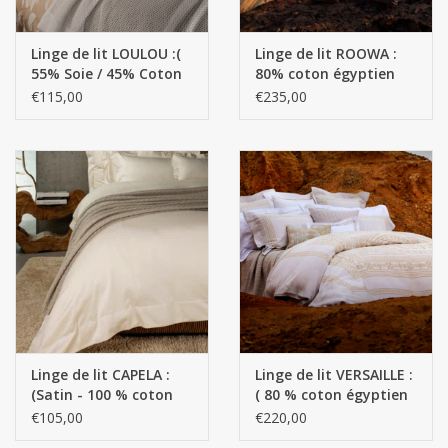
Linge de lit LOULOU :(
Linge de lit ROOWA :
55% Soie / 45% Coton
80% coton égyptien
égyptien GIZA - Fils
GIZA - Fils extra longs /
€115,00
€235,00
extra longs - 140 g/m2
20% Soie - 160 g/m2
-
Linge de lit CAPELA :
Linge de lit VERSAILLE :
(Satin - 100 % coton
( 80 % coton égyptien
égyptien GIZA - Fils
GIZA - Fils extra longs -
€105,00
€220,00
extra longs / 1100
20 % Soie - 130 g/m2 -