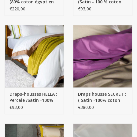
(80% coton égyptien
(Satin - 100 % coton
GIZA - Fils extra longs -
égyptien GIZA - Fils
€220,00
€93,00
20% Soie - 130 g/m2)
extra longs / 700
fils/cm²) - 120 g/m²
Draps-housses HELLA :
Draps housse SECRET :
Percale /Satin -100%
( Satin -100% coton
coton égyptien GIZA -
égyptien GIZA- Fils
€93,00
€380,00
Fils extra longs / 700
extra longs / 700 fils
fils - 120 g/m2
au pouce carré)- 120
g/m2