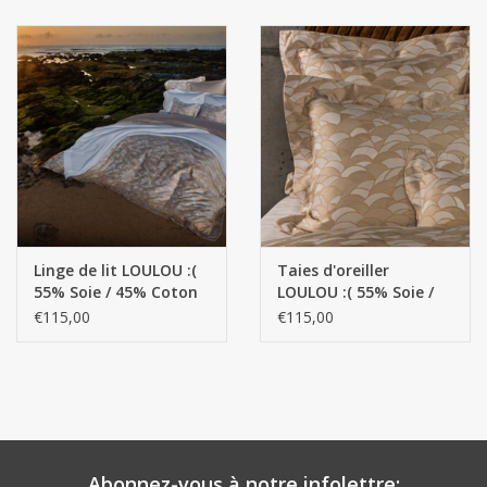
fils/cm²) - 150 g/m²
Copie
Linge de lit LOULOU :(
Taies d'oreiller
55% Soie / 45% Coton
LOULOU :( 55% Soie /
égyptien GIZA - Fils
45% Coton égyptien
€115,00
€115,00
extra longs - 140 g/m2
GIZA - Fils extra longs -
140 g/m2 - - Copier
Abonnez-vous à notre infolettre: