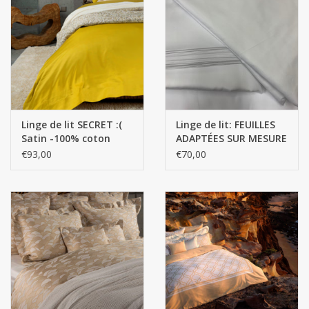
Linge de lit SECRET :(
Linge de lit: FEUILLES
Satin -100% coton
ADAPTÉES SUR MESURE
égyptien GIZA- Fils
/ COULEURS SOLIDES
€93,00
€70,00
extra longs / 700 fils
DE QUALITÉ
au pouce carré)- 120
SUPÉRIEURE Satin -
g/m2
100% coton égyptien /
300 fils au pouce carré