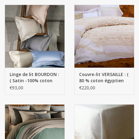
Linge de lit BOURDON :
Couvre-lit VERSAILLE : (
( Satin -100% coton
80 % coton égyptien
égyptien GIZA- Fils
GIZA - Fils extra longs -
€93,00
€220,00
extra longs / 700 fils )-
20 % Soie - 130 g/m2
130 g/m2