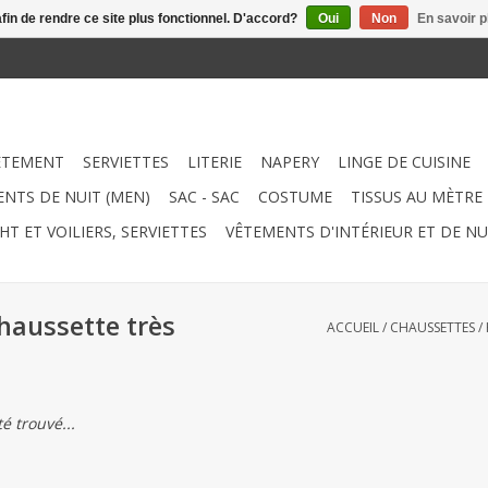
afin de rendre ce site plus fonctionnel. D'accord?
Oui
Non
En savoir p
ÊTEMENT
SERVIETTES
LITERIE
NAPERY
LINGE DE CUISINE
NTS DE NUIT (MEN)
SAC - SAC
COSTUME
TISSUS AU MÈTRE
HT ET VOILIERS, SERVIETTES
VÊTEMENTS D'INTÉRIEUR ET DE NU
haussette très
ACCUEIL
/
CHAUSSETTES
/
é trouvé...