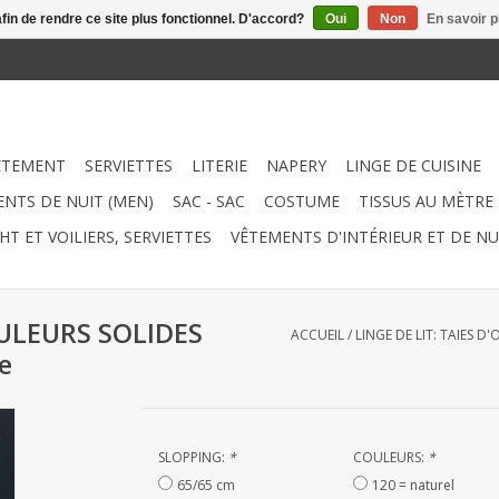
afin de rendre ce site plus fonctionnel. D'accord?
Oui
Non
En savoir p
ÊTEMENT
SERVIETTES
LITERIE
NAPERY
LINGE DE CUISINE
NTS DE NUIT (MEN)
SAC - SAC
COSTUME
TISSUS AU MÈTRE
HT ET VOILIERS, SERVIETTES
VÊTEMENTS D'INTÉRIEUR ET DE NU
 COULEURS SOLIDES
ACCUEIL
/
LINGE DE LIT: TAIES D
e
SLOPPING:
*
COULEURS:
*
65/65 cm
120 = naturel