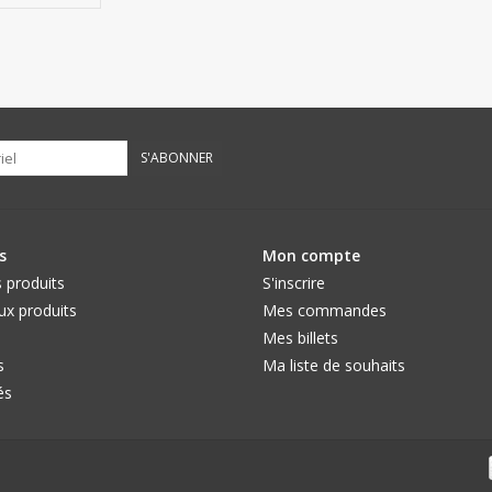
écoration,
dessin
ssin
n 300 fils
é)
S'ABONNER
s
Mon compte
 produits
S'inscrire
x produits
Mes commandes
Mes billets
s
Ma liste de souhaits
és