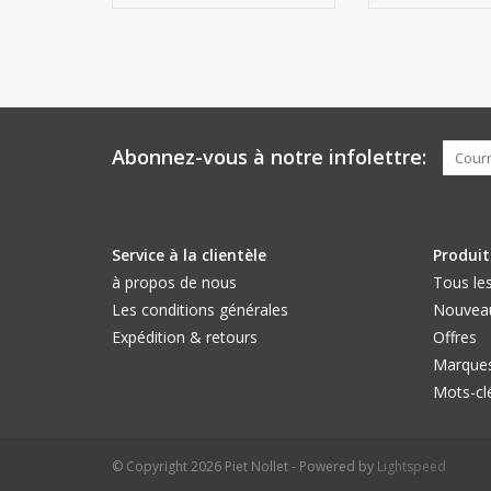
linge ou d'ornement,
ou linge de d
lavable a 60...
100% coton (conception
100% coton (
cachemire) dessin
cachemire) de
AJOUTER AU PANIER
(coton égyptien 300 fils
(coton égyptie
de compte)
au pouce carr
Abonnez-vous à notre infolettre:
Service à la clientèle
Produit
à propos de nous
Tous les
Les conditions générales
Nouveau
Expédition & retours
Offres
Marque
Mots-cl
© Copyright 2026 Piet Nollet - Powered by
Lightspeed