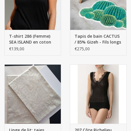
T-shirt 286 (Femme)
Tapis de bain CACTUS
SEA ISLAND en coton
/ 85% Gizeh - Fils longs
SS
en coton égyptien
€139,00
€275,00
-15% Acrylique 1900 gr
/ m2
Linge de lit: taies
207 Côte Richelieu