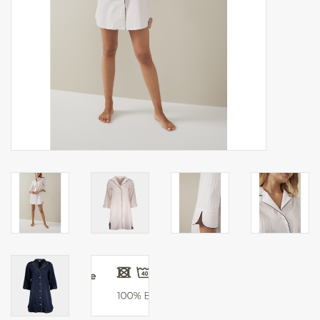
mouchoirs
pull-over
Maison et vêtements de
nuit (MEN)
Sac - Sac
costume
Tissus au mètre
ARTICLES CADEAUX