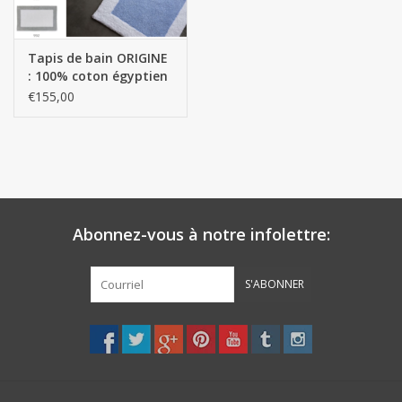
Tapis de bain ORIGINE
: 100% coton égyptien
GIZA fils longs - 2200
€155,00
g/m2
Abonnez-vous à notre infolettre:
S'ABONNER