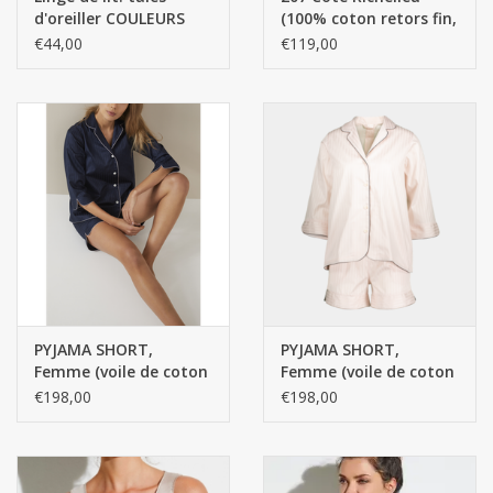
d'oreiller COULEURS
(100% coton retors fin,
SOLIDES SUR MESURE /
fil mercerisé, FINE RIB)
€44,00
€119,00
600 fils au pouce
PYJAMA SHORT,
PYJAMA SHORT,
Femme (voile de coton
Femme (voile de coton
suisse)
suisse)
€198,00
€198,00