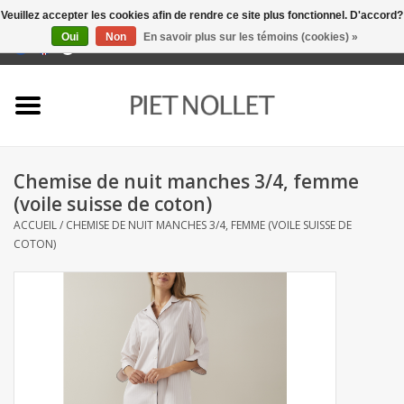
Veuillez accepter les cookies afin de rendre ce site plus fonctionnel. D'accord?
Oui
Non
En savoir plus sur les témoins (cookies) »
0 Articles - €0,00
Accueil
Sous-vêtement
Chemise de nuit manches 3/4, femme
serviettes
(voile suisse de coton)
ACCUEIL
/
CHEMISE DE NUIT MANCHES 3/4, FEMME (VOILE SUISSE DE
literie
COTON)
napery
linge de cuisine
chaussettes