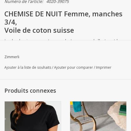
Numéro de l'article:
4020-39075
CHEMISE DE NUIT Femme, manches
3/4,
Voile de coton suisse
Looks classiques en coton souple. Les rayures brillantes et la
matière légère rendent les looks de LUXURY SWISS VOILE
uniques. Cette chemise de nuit est boutonnée et n'a pas de
Zimmerli
poches.
Ajouter à la liste de souhaits
/
Ajouter pour comparer
/
Imprimer
Lavable à 60°C
Produits connexes