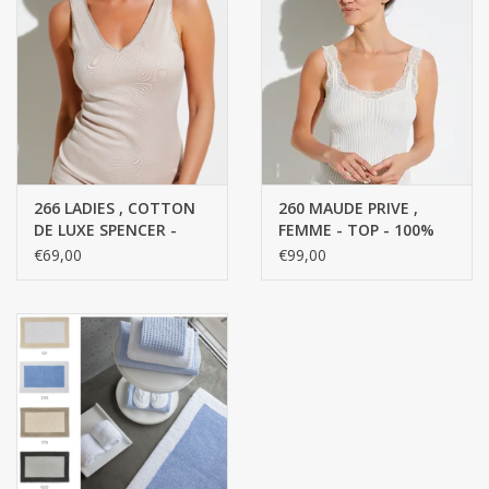
266 LADIES , COTTON
260 MAUDE PRIVE ,
DE LUXE SPENCER -
FEMME - TOP - 100%
100% coton retors fin,
coton retors fin, fil
€69,00
€99,00
fil mercerisé, FINE RIB
mercerisé, CÔTES
FINES