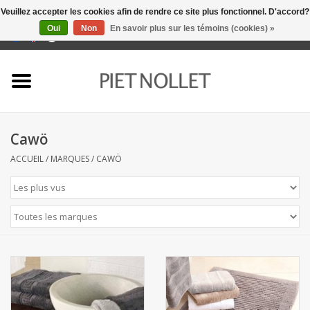
Veuillez accepter les cookies afin de rendre ce site plus fonctionnel. D'accord?
Oui
Non
En savoir plus sur les témoins (cookies) »
0 Articles - €0,00
Accueil
Sous-vêtement
Cawö
serviettes
ACCUEIL
/
MARQUES
/
CAWÖ
literie
napery
linge de cuisine
chaussettes