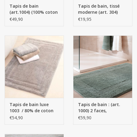
Linge de Plage
Tapis de bain
Tapis de bain, tissé
(art.1004) (100% coton
moderne (art. 304)
peigné)
(100% coton)
€49,90
€19,95
SUR MESURE
Yacht et voiliers, serviettes
Vêtements d'intérieur et de
nuit (FEMMES)
Marques
Tapis de bain luxe
Tapis de bain : (art.
1003 / 80% de coton
1000) 2 faces,
et à 20% de viscose.
réversible (100% coton
€54,90
€59,90
peigné)