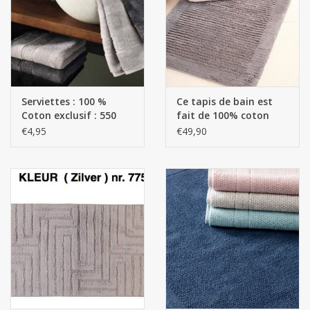
mouchoirs
pull-over
Serviettes : 100 %
Ce tapis de bain est
Maison et vêtements de
Coton exclusif : 550
fait de 100% coton
nuit (MEN)
g/m2
peigné.
€4,95
€49,90
Sac - Sac
costume
Tissus au mètre
ARTICLES CADEAUX