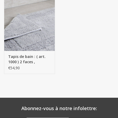
Tapis de bain : ( art.
1000 ) 2 faces ,
réversible ( 100 %
€54,90
coton campé )
Abonnez-vous à notre infolettre: