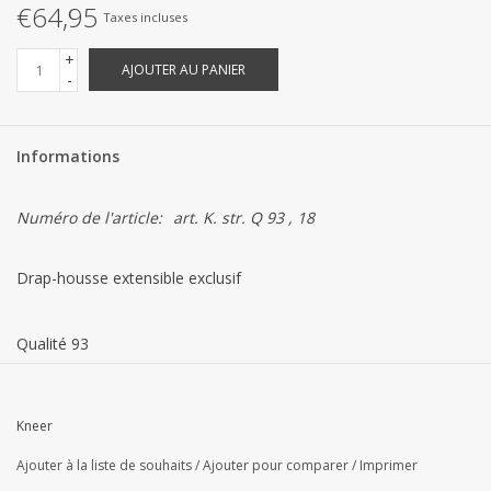
€64,95
Taxes incluses
+
AJOUTER AU PANIER
-
Informations
Numéro de l'article:
art. K. str. Q 93 , 18
Drap-housse extensible exclusif
Qualité 93
95 % coton, 5 % élasthanne, poids : 250 g/m²
Kneer
Ajouter à la liste de souhaits
/
Ajouter pour comparer
/
Imprimer
Tissage extra fin, retors, extrêmement résistant au boulochage,