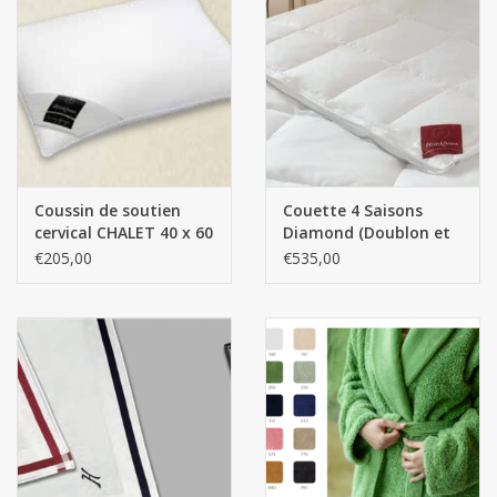
Coussin de soutien
Couette 4 Saisons
cervical CHALET 40 x 60
Diamond (Doublon et
cm
plumes d'oie blanche
€205,00
€535,00
polonaise neuve (90 %
duvet)