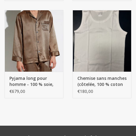
fils - 120 g/m2
Pyjama long pour
Chemise sans manches
homme - 100 % soie,
(côtelée, 100 % coton
couleur or fantaisie
américain) AK. par 12
€679,00
€180,00
pièces