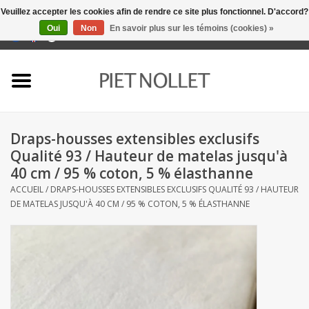
Veuillez accepter les cookies afin de rendre ce site plus fonctionnel. D'accord?
Oui
Non
En savoir plus sur les témoins (cookies) »
0 Articles - €0,00
Accueil
Sous-vêtement
Draps-housses extensibles exclusifs
serviettes
Qualité 93 / Hauteur de matelas jusqu'à
40 cm / 95 % coton, 5 % élasthanne
literie
ACCUEIL
/
DRAPS-HOUSSES EXTENSIBLES EXCLUSIFS QUALITÉ 93 / HAUTEUR
DE MATELAS JUSQU'À 40 CM / 95 % COTON, 5 % ÉLASTHANNE
napery
linge de cuisine
chaussettes