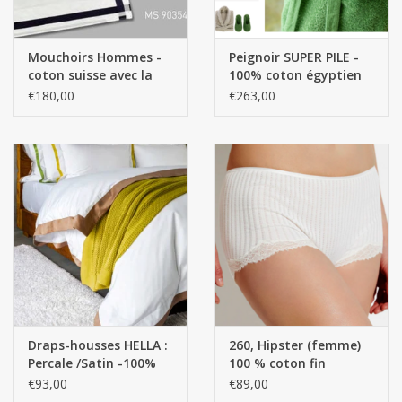
Mouchoirs Hommes -
Peignoir SUPER PILE -
coton suisse avec la
100% coton égyptien
première lettre brodée
de Gizeh Fils extra
€180,00
€263,00
(cousue) Par 3 pièces
longs / 700 g/m2
Draps-housses HELLA :
260, Hipster (femme)
Percale /Satin -100%
100 % coton fin
coton égyptien GIZA -
torsadé, fil mercerisé,
€93,00
€89,00
Fils extra longs / 700
côtes fines