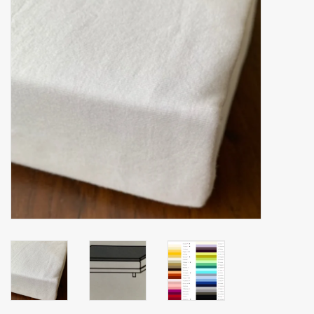
mouchoirs
pull-over
Maison et vêtements de
nuit (MEN)
Sac - Sac
costume
Tissus au mètre
ARTICLES CADEAUX