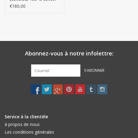
américain) AK. par 12
€180,00
pièces
Abonnez-vous à notre infolettre:
S'ABONNER
Service à la clientèle
à propos de nous
Les conditions générales