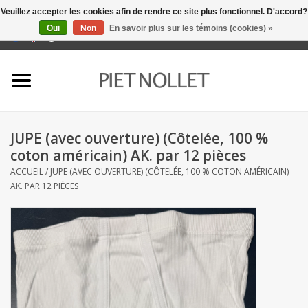
Veuillez accepter les cookies afin de rendre ce site plus fonctionnel. D'accord?
Oui
Non
En savoir plus sur les témoins (cookies) »
0 Articles - €0,00
Accueil
Sous-vêtement
JUPE (avec ouverture) (Côtelée, 100 %
serviettes
coton américain) AK. par 12 pièces
ACCUEIL
/
JUPE (AVEC OUVERTURE) (CÔTELÉE, 100 % COTON AMÉRICAIN)
literie
AK. PAR 12 PIÈCES
napery
linge de cuisine
chaussettes