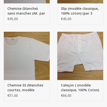
Chemise (blanche)
Slip (modèle classique,
sans manches (AK. par
100% coton) (par 3
3 pièces) (Modèle
pièces)
€45,00
€45,00
classique) (100%
coton)
Chemise SS (Manches
Caleçon ( (modèle
courtes, modèle
classique, 100% Coton)
classique, 100% Coton)
(Par 3 pièces)
€51,00
€66,00
(Par 3 pièces)