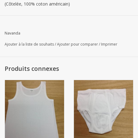
(Côtelée, 100% coton américain)
AK. par 12 pièces
Navanda
Cet article est fabriqué sur mesure, / Les articles fabriqués sur
mesure ne peuvent être retournés.
Ajouter à la liste de souhaits
/
Ajouter pour comparer
/
Imprimer
Laver à 95°C
Produits connexes