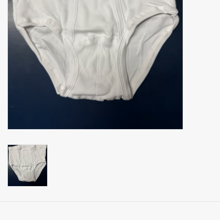
mouchoirs
pull-over
Maison et vêtements de
nuit (MEN)
Sac - Sac
costume
Tissus au mètre
ARTICLES CADEAUX