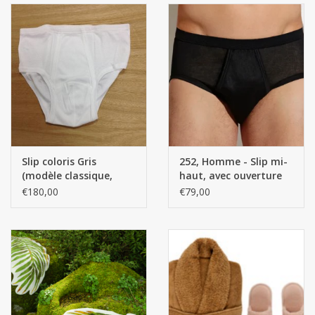
Slip coloris Gris
252, Homme - Slip mi-
(modèle classique,
haut, avec ouverture
100% Coton) (par 12
(Royal classique) - 100
€180,00
€79,00
pièces)
% coton fin retors
mercerisé, côtes
Richelieu