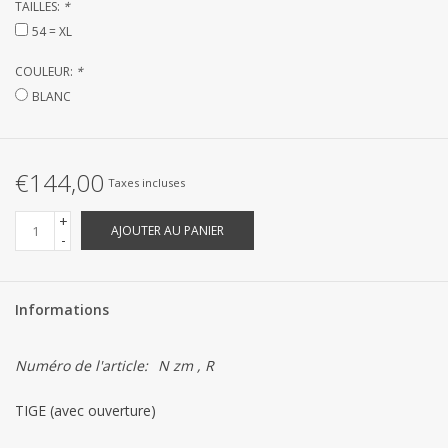
TAILLES:
*
Linge de Plage
54 = XL
SUR MESURE
COULEUR:
*
BLANC
Yacht et voiliers, serviettes
€144,00
Vêtements d'intérieur et de
Taxes incluses
nuit (FEMMES)
+
AJOUTER AU PANIER
-
Marques
Informations
Numéro de l'article:
N zm , R
TIGE (avec ouverture)