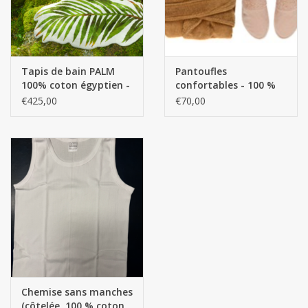
Tapis de bain PALM
Pantoufles
100% coton égyptien -
confortables - 100 %
GIZA / fil long - 1900
coton égyptien - GIZA /
€425,00
€70,00
g/m²
fil long / 500 g/m²
Chemise sans manches
(côtelée, 100 % coton