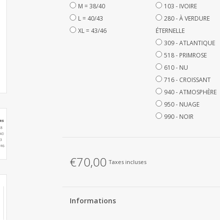
M = 38/40
103 - IVOIRE
L = 40/43
280 - À VERDURE
XL = 43/46
ÉTERNELLE
309 - ATLANTIQUE
518 - PRIMROSE
610 - NU
716 - CROISSANT
940 - ATMOSPHÈRE
950 - NUAGE
990 - NOIR
€70,00
Taxes incluses
Informations