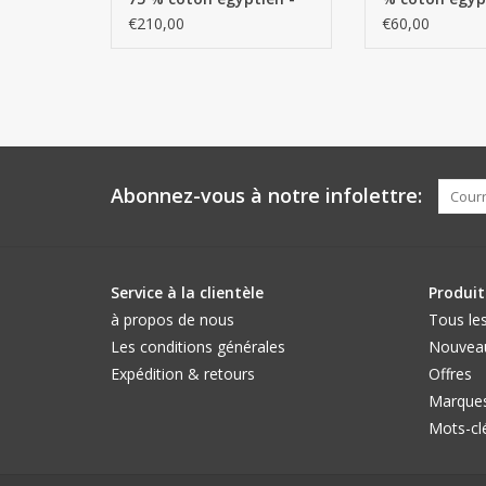
GIZA / fil long / 25 %
fils extra lon
€210,00
€60,00
acrylique / 2500 g/m²
g/m²
Abonnez-vous à notre infolettre:
Service à la clientèle
Produit
à propos de nous
Tous les
Les conditions générales
Nouveau
Expédition & retours
Offres
Marque
Mots-cl