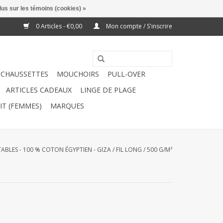
lus sur les témoins (cookies) »
0 Articles - €0,00
Mon compte / S'inscrire
CHAUSSETTES
MOUCHOIRS
PULL-OVER
ARTICLES CADEAUX
LINGE DE PLAGE
IT (FEMMES)
MARQUES
LES - 100 % COTON ÉGYPTIEN - GIZA / FIL LONG / 500 G/M²