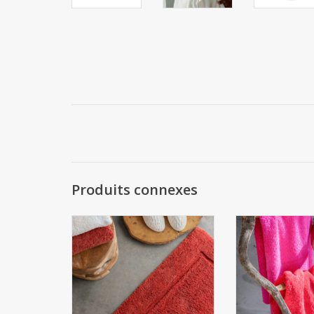
Produits connexes
Tapis de bain : MUST 100 %
Peignoir SUPERPI
coton égyptien Giza 70, fils extra
égyptien - Giza 
longs. Lavable en machine à 60
longs 700 g/m2 C
°C. Tapis de bain disponibles en
MESURE = FAIT SU
60 couleurs. Ce produit est
SUR MESURE n'est
fabriqué sur mesure et n'est ni
DÉLAI DE LIVRAIS
échangeable ni remboursable.
à 4 SEMAINES L