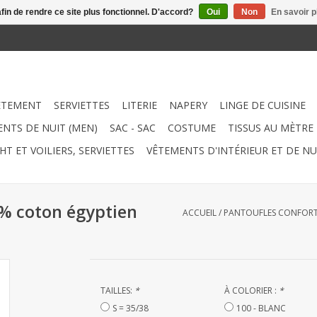
afin de rendre ce site plus fonctionnel. D'accord?
Oui
Non
En savoir p
ÊTEMENT
SERVIETTES
LITERIE
NAPERY
LINGE DE CUISINE
NTS DE NUIT (MEN)
SAC - SAC
COSTUME
TISSUS AU MÈTRE
HT ET VOILIERS, SERVIETTES
VÊTEMENTS D'INTÉRIEUR ET DE NU
 % coton égyptien
ACCUEIL
/
PANTOUFLES CONFORTAB
TAILLES:
*
À COLORIER :
*
S = 35/38
100 - BLANC