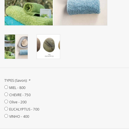
mouchoirs
pull-over
Maison et vêtements de
nuit (MEN)
Sac - Sac
TYPES (Savon):
*
costume
MIEL - 800
CHEVRE - 750
Tissus au mètre
Olive - 200
EUCALYPTUS - 700
ARTICLES CADEAUX
VINHO - 400