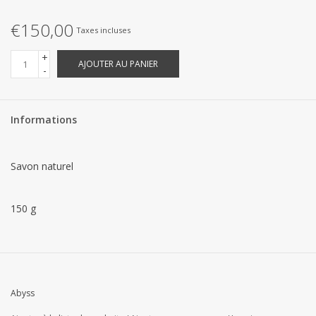
Linge de Plage
€150,00
Taxes incluses
SUR MESURE
+
AJOUTER AU PANIER
-
Yacht et voiliers, serviettes
Informations
Vêtements d'intérieur et de
nuit (FEMMES)
Savon naturel
Marques
150 g
Prix pour 6 pièces
Abyss