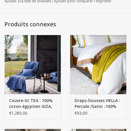
Il s'agit d'un TRAVAIL SUR MESURE. / Les travaux sur mesure ne
Ajouter à la liste de souhaits
/
Ajouter pour comparer
/
Imprimer
peuvent être retournés.
Produits connexes
Couvre-lit TEA : 100%
Draps-housses HELLA :
coton égyptien GIZA,
Percale /Satin -100%
fil extra long / 380
coton égyptien GIZA -
€1.280,00
€93,00
g/m2 -
Fils extra longs / 700
fils - 120 g/m2