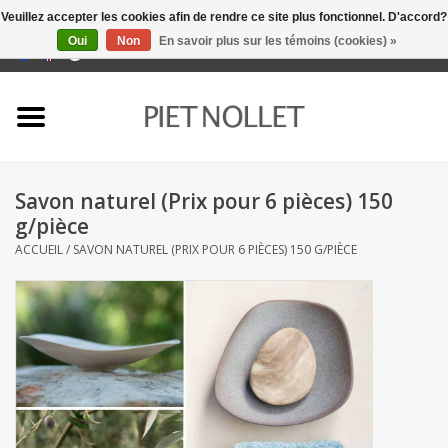
Veuillez accepter les cookies afin de rendre ce site plus fonctionnel. D'accord?
Oui
Non
En savoir plus sur les témoins (cookies) »
0 Articles - €0,00
Accueil
Sous-vêtement
Savon naturel (Prix pour 6 pièces) 150
serviettes
g/pièce
ACCUEIL
/
SAVON NATUREL (PRIX POUR 6 PIÈCES) 150 G/PIÈCE
literie
napery
linge de cuisine
chaussettes