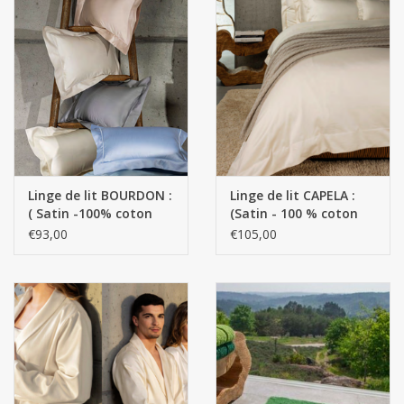
Linge de lit BOURDON :
Linge de lit CAPELA :
( Satin -100% coton
(Satin - 100 % coton
égyptien GIZA- Fils
égyptien GIZA - Fils
€93,00
€105,00
extra longs / 700 fils )-
extra longs / 1100
130 g/m2
fils/cm²) - 150 g/m²