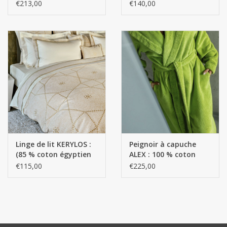
Giza 70 Fils extra longs
GIZA / fil long, / 240
€213,00
€140,00
550 g/m²
g/m²
Linge de lit KERYLOS :
Peignoir à capuche
(85 % coton égyptien
ALEX : 100 % coton
GIZA - Fils extra longs -
égyptien Giza - Fils
€115,00
€225,00
15 % soie - 230 g/m²)
extra longs / 500 g/m²