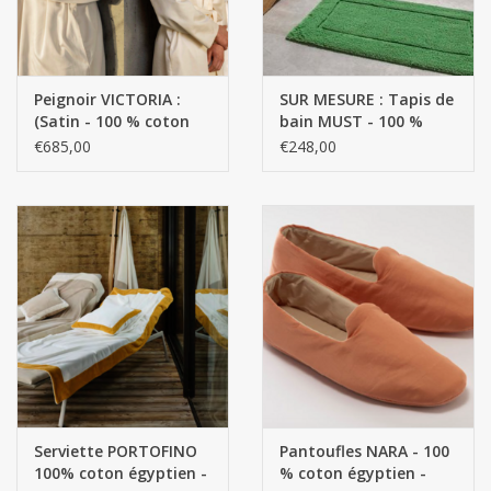
Peignoir VICTORIA :
SUR MESURE : Tapis de
(Satin - 100 % coton
bain MUST - 100 %
égyptien GIZA - Fils
coton égyptien - Giza
€685,00
€248,00
extra longs / 300 g/m²)
70, fils extra longs
Serviette PORTOFINO
Pantoufles NARA - 100
100% coton égyptien -
% coton égyptien -