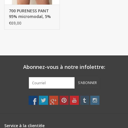
700 PURENESS PANT
95% micromodal, 5%
Elasthanne, SINGLE
€69,00
JERSEY / Pantalon -
boxer
Abonnez-vous à notre infolettre:
S'ABONNER
Service à la clientèle