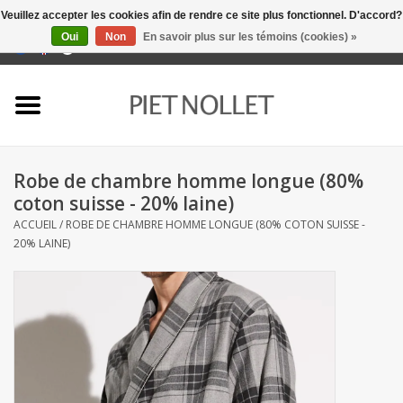
Veuillez accepter les cookies afin de rendre ce site plus fonctionnel. D'accord?
Oui
Non
En savoir plus sur les témoins (cookies) »
0 Articles - €0,00
Accueil
Sous-vêtement
Robe de chambre homme longue (80%
serviettes
coton suisse - 20% laine)
ACCUEIL
/
ROBE DE CHAMBRE HOMME LONGUE (80% COTON SUISSE -
literie
20% LAINE)
napery
linge de cuisine
chaussettes