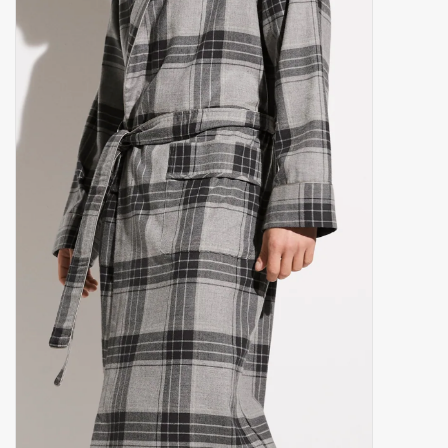
mouchoirs
pull-over
Maison et vêtements de
nuit (MEN)
Sac - Sac
costume
Tissus au mètre
ARTICLES CADEAUX