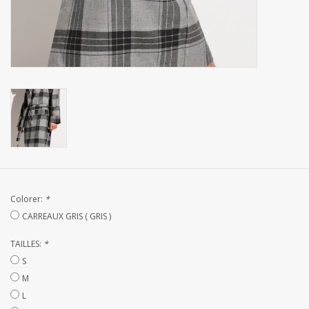
Linge de Plage
SUR MESURE
Yacht et voiliers, serviettes
Vêtements d'intérieur et de
nuit (FEMMES)
Marques
Colorer:
*
CARREAUX GRIS ( GRIS )
TAILLES:
*
S
M
L