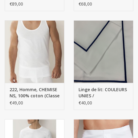
COTON, 10%
DE MERCÉRISATION,
€89,00
€68,00
Laver à 30°
ÉLASTHANNE, JERSEY
FINE RIB
SIMPLE
Ceci est PERSONNALISÉ / Les travaux personnalisés ne seront
pas retournés.
222, Homme, CHEMISE
Linge de lit: COULEURS
NS, 100% coton (Classe
UNIES /
affaires)
PERSONNALISÉES Satin
€49,00
€40,00
de qualité supérieure -
100% coton égyptien /
300 fils