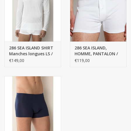
286 SEA ISLAND SHIRT
286 SEA ISLAND,
Manches longues LS /
HOMME, PANTALON /
Homme - 100% coton
Boxer (Haut 100%
€149,00
€119,00
COTON)