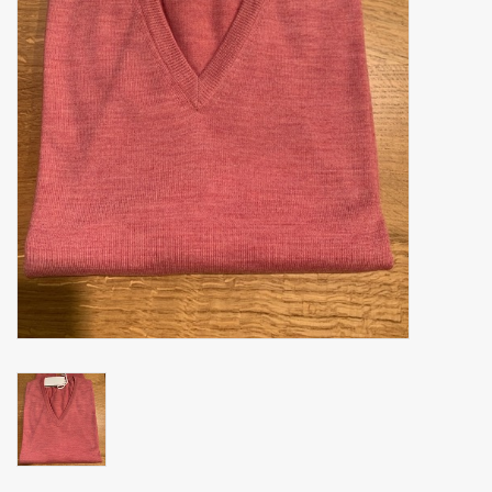
mouchoirs
pull-over
Maison et vêtements de
nuit (MEN)
Sac - Sac
costume
Tissus au mètre
ARTICLES CADEAUX