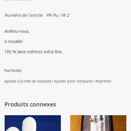
Numéro de l'article:
PN Pu / W 2
Arrêtez-vous,
V-modèle
100 % laine mérinos extra fine.
CONSEILS DE LAVAGE :
Piet Nollet
Lavez le PULL à l’envers afin que d’autres vêtements ne frottent
pas contre le tissu.
Ajouter à la liste de souhaits
/
Ajouter pour comparer
/
Imprimer
Choisissez un programme de lavage à froid, de lavage en laine
ou de lavage à la main
Produits connexes
Pas plus de 30 degrés.
N'utilisez pas d'assouplissant.
Laissez également la machine à laver essorer le moins possible.