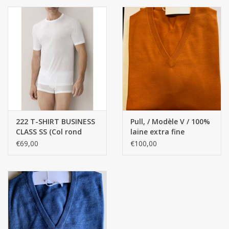
300 fils
222 T-SHIRT BUSINESS
Pull, / Modèle V / 100%
CLASS SS (Col rond
laine extra fine
fermé) / 100% coton,
mérinos
€69,00
€100,00
fil mercerisé, CÔTES
FINES