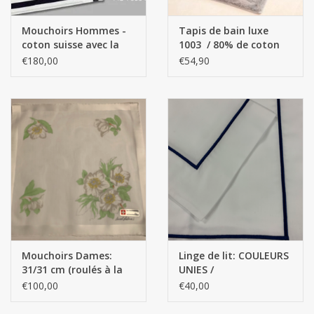
Mouchoirs Hommes -
Tapis de bain luxe
coton suisse avec la
1003 / 80% de coton
première lettre brodée
et à 20% de viscose.
€180,00
€54,90
(cousue) Par 3 pièces
Mouchoirs Dames:
Linge de lit: COULEURS
31/31 cm (roulés à la
UNIES /
main)
PERSONNALISÉES Satin
€100,00
€40,00
de qualité supérieure -
100% coton égyptien /