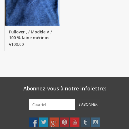
Pullover , / Modèle V /
100 % laine mérinos
extra fine
€100,00
Abonnez-vous à notre infolettre:
S'ABONNER