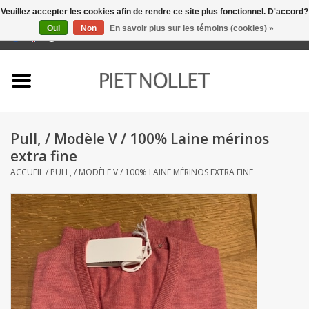
Veuillez accepter les cookies afin de rendre ce site plus fonctionnel. D'accord?
Oui
Non
En savoir plus sur les témoins (cookies) »
0 Articles - €0,00
Accueil
Sous-vêtement
Pull, / Modèle V / 100% Laine mérinos
serviettes
extra fine
ACCUEIL
/
PULL, / MODÈLE V / 100% LAINE MÉRINOS EXTRA FINE
literie
napery
linge de cuisine
chaussettes