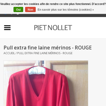
Veuillez accepter les cookies afin de rendre ce site plus fonctionnel. D'accord?
Oui
Non
En savoir plus sur les témoins (cookies) »
0 Articles - €0,00
Accueil
Sous-vêtement
Pull extra fine laine mérinos - ROUGE
serviettes
ACCUEIL
/
PULL EXTRA FINE LAINE MÉRINOS - ROUGE
literie
napery
linge de cuisine
chaussettes