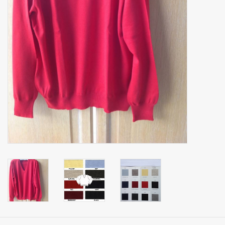
mouchoirs
pull-over
Maison et vêtements de
nuit (MEN)
Sac - Sac
costume
Tissus au mètre
ARTICLES CADEAUX