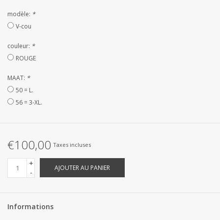
Linge de Plage
modèle:
*
V-cou
SUR MESURE
couleur:
*
ROUGE
Yacht et voiliers, serviettes
MAAT:
*
Vêtements d'intérieur et de
50 = L.
nuit (FEMMES)
56 = 3-XL.
Marques
€100,00
Taxes incluses
+
AJOUTER AU PANIER
-
Informations