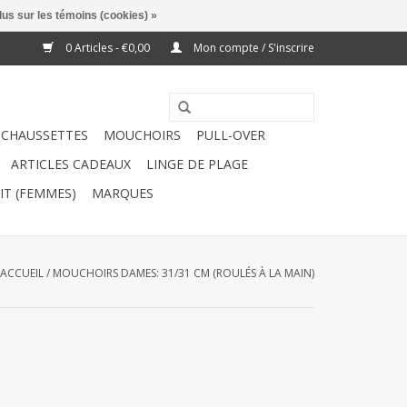
lus sur les témoins (cookies) »
0 Articles - €0,00
Mon compte / S'inscrire
CHAUSSETTES
MOUCHOIRS
PULL-OVER
ARTICLES CADEAUX
LINGE DE PLAGE
IT (FEMMES)
MARQUES
ACCUEIL
/
MOUCHOIRS DAMES: 31/31 CM (ROULÉS À LA MAIN)