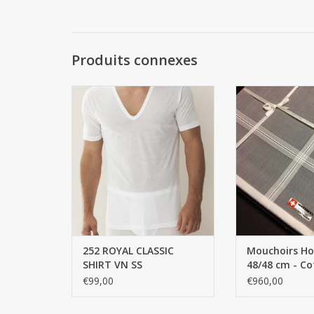
Produits connexes
252 ROYAL CLASSIC SHIRT VN SS
Mouchoir Hom
Coton suisse (ro
100% COTON FINE TWISTED,
(Achat par 6 pièc
YARN mercerisé, RICHELIEU RIB
AJOUTER AU
AJOUTER AU PANIER
252 ROYAL CLASSIC
Mouchoirs 
SHIRT VN SS
48/48 cm - Co
(roulé à la m
€99,00
€960,00
par 6 pièces)