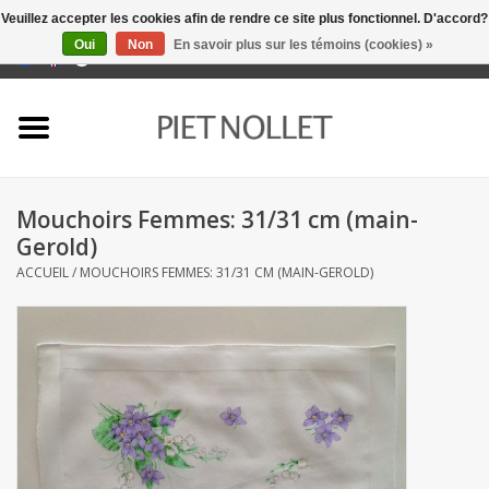
Veuillez accepter les cookies afin de rendre ce site plus fonctionnel. D'accord?
Oui
Non
En savoir plus sur les témoins (cookies) »
0 Articles - €0,00
Accueil
Sous-vêtement
Mouchoirs Femmes: 31/31 cm (main-
serviettes
Gerold)
ACCUEIL
/
MOUCHOIRS FEMMES: 31/31 CM (MAIN-GEROLD)
literie
napery
linge de cuisine
chaussettes