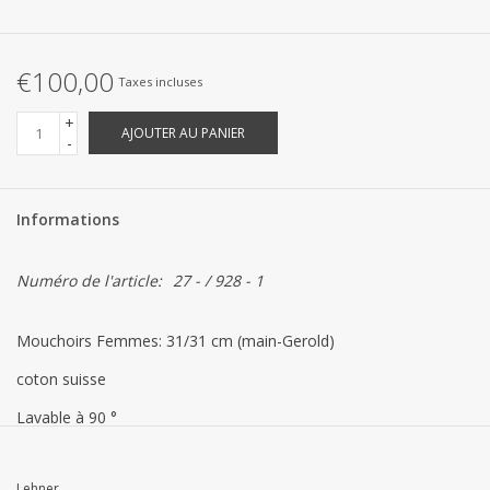
Linge de Plage
SUR MESURE
€100,00
Taxes incluses
+
Yacht et voiliers, serviettes
AJOUTER AU PANIER
-
Vêtements d'intérieur et de
Informations
nuit (FEMMES)
Numéro de l'article:
27 - / 928 - 1
Marques
Mouchoirs Femmes: 31/31 cm (main-Gerold)
coton suisse
Lavable à 90 °
Lehner