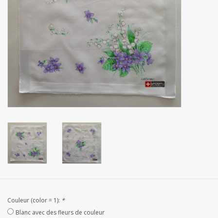
mouchoirs
pull-over
Maison et vêtements de
nuit (MEN)
Sac - Sac
costume
Tissus au mètre
ARTICLES CADEAUX
Couleur (color = 1):
*
Blanc avec des fleurs de couleur