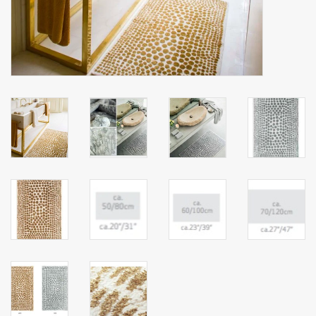
mouchoirs
pull-over
Maison et vêtements de
nuit (MEN)
Sac - Sac
costume
Tissus au mètre
ARTICLES CADEAUX