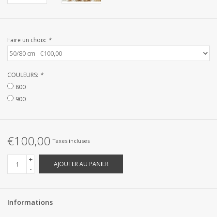
Linge de Plage
SUR MESURE
Faire un choix:
*
Yacht et voiliers, serviettes
COULEURS:
*
Vêtements d'intérieur et de
800
nuit (FEMMES)
900
Marques
€100,00
Taxes incluses
+
AJOUTER AU PANIER
-
Informations