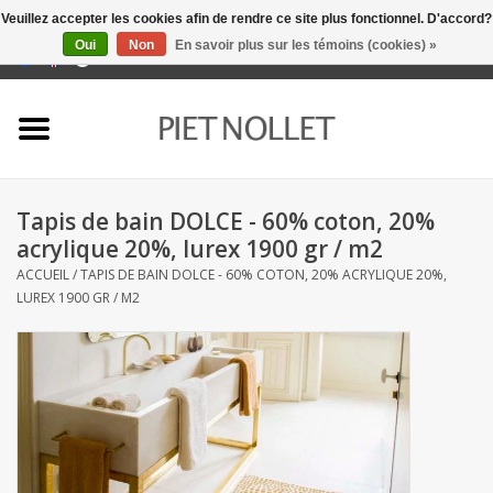
Veuillez accepter les cookies afin de rendre ce site plus fonctionnel. D'accord?
Oui
Non
En savoir plus sur les témoins (cookies) »
0 Articles - €0,00
Accueil
Sous-vêtement
Tapis de bain DOLCE - 60% coton, 20%
serviettes
acrylique 20%, lurex 1900 gr / m2
ACCUEIL
/
TAPIS DE BAIN DOLCE - 60% COTON, 20% ACRYLIQUE 20%,
literie
LUREX 1900 GR / M2
napery
linge de cuisine
chaussettes