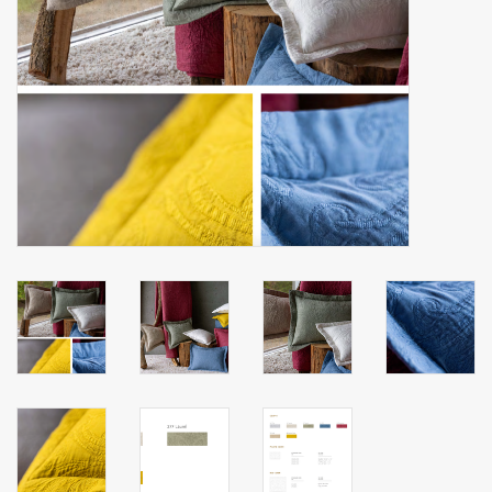
mouchoirs
pull-over
Maison et vêtements de
nuit (MEN)
Sac - Sac
costume
Tissus au mètre
ARTICLES CADEAUX