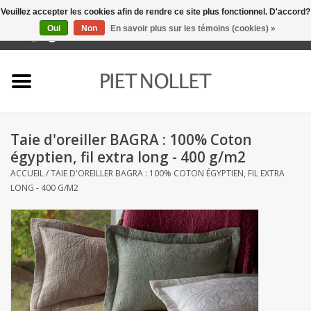
Veuillez accepter les cookies afin de rendre ce site plus fonctionnel. D'accord?
Oui
Non
En savoir plus sur les témoins (cookies) »
0 Articles - €0,00
Accueil
Sous-vêtement
Taie d'oreiller BAGRA : 100% Coton
serviettes
égyptien, fil extra long - 400 g/m2
ACCUEIL
/
TAIE D'OREILLER BAGRA : 100% COTON ÉGYPTIEN, FIL EXTRA
literie
LONG - 400 G/M2
napery
linge de cuisine
chaussettes