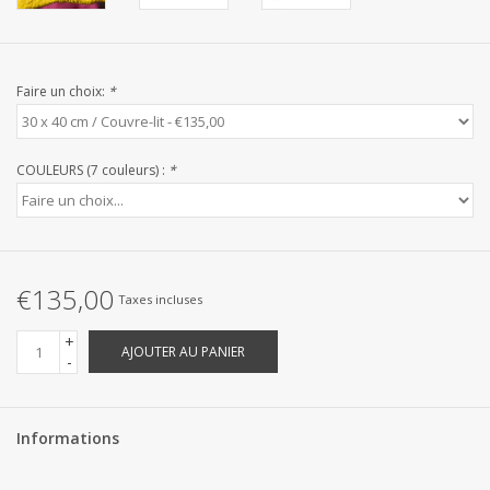
Linge de Plage
SUR MESURE
Faire un choix:
*
Yacht et voiliers, serviettes
COULEURS (7 couleurs) :
*
Vêtements d'intérieur et de
nuit (FEMMES)
Marques
€135,00
Taxes incluses
+
AJOUTER AU PANIER
-
Informations