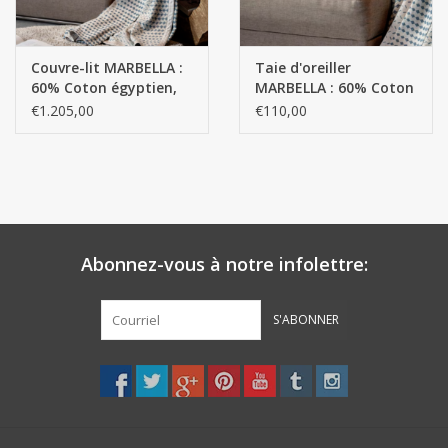
Couvre-lit MARBELLA :
Taie d'oreiller
60% Coton égyptien,
MARBELLA : 60% Coton
fil extra long / 40%
égyptien, fil extra long
€1.205,00
€110,00
Cachemire de
/ 40% Cachemire de
Mongolie - 235 g/m2
Mongolie - 235 g/m2
Abonnez-vous à notre infolettre:
S'ABONNER