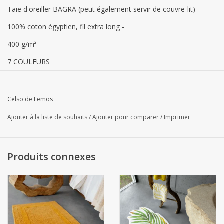
Taie d'oreiller BAGRA (peut également servir de couvre-lit)
100% coton égyptien, fil extra long -
400 g/m²
7 COULEURS
Ceci est PERSONNALISÉ = PERSONNALISÉ / PERSONNALISÉ ne
sera pas renvoyé
Celso de Lemos
DÉLAI DE LIVRAISON = 3 à 4 SEMAINES environ
Ajouter à la liste de souhaits
/
Ajouter pour comparer
/
Imprimer
LAVAGE EN MACHINE :
Triez votre linge de maison par fibre (coton, lin, soie, laine),
Produits connexes
couleur (blanc, couleurs claires) et type d'article (draps,
serviettes, nappes).
N'ajoutez pas de vêtements comportant des pièces pouvant
endommager les tissus (fermetures éclair, crochets, pièces
métalliques). Assurez-vous que les articles sont dépliés lors du
chargement de la machine.