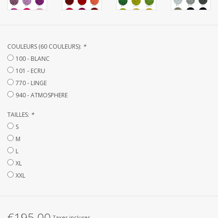
Linge de Plage
SUR MESURE
COULEURS (60 COULEURS):
*
100 - BLANC
Yacht et voiliers, serviettes
101 - ECRU
770 - LINGE
Vêtements d'intérieur et de
940 - ATMOSPHERE
nuit (FEMMES)
TAILLES:
*
Marques
S
M
L
XL
XXL
€195,00
Taxes incluses