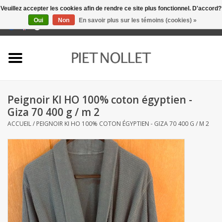
Veuillez accepter les cookies afin de rendre ce site plus fonctionnel. D'accord?
Oui
Non
En savoir plus sur les témoins (cookies) »
0 Articles - €0,00
Accueil
Sous-vêtement
Peignoir KI HO 100% coton égyptien -
serviettes
Giza 70 400 g / m 2
ACCUEIL
/
PEIGNOIR KI HO 100% COTON ÉGYPTIEN - GIZA 70 400 G / M 2
literie
napery
linge de cuisine
chaussettes