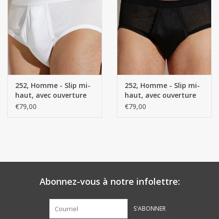
252, Homme - Slip mi-
252, Homme - Slip mi-
haut, avec ouverture
haut, avec ouverture
(Royal classique) - 100
(Royal classique) - 100
€79,00
€79,00
% coton fin retors
% coton fin retors
mercerisé, côtes
mercerisé, côtes
Richelieu
Richelieu
Abonnez-vous à notre infolettre:
S'ABONNER