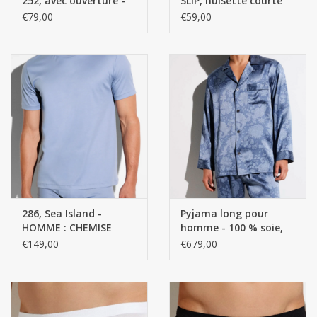
252, avec ouverture -
SLIP, nuisette courte
100 % coton, fil
sans ouverture - 100 %
€79,00
€59,00
mercerisé finement
coton fin retors
retors, côtes Richelieu
mercerisé, côtes
Richelieu
286, Sea Island -
Pyjama long pour
HOMME : CHEMISE
homme - 100 % soie,
manches courtes SS -
motif cachemire bleu
€149,00
€679,00
100 % coton