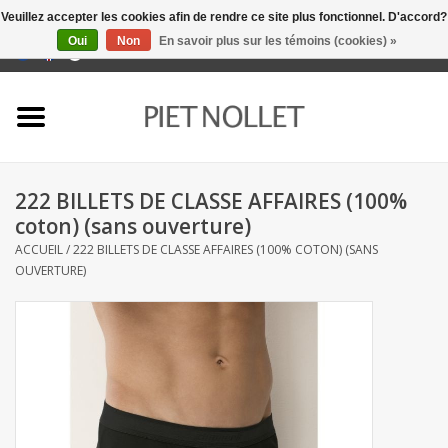
Veuillez accepter les cookies afin de rendre ce site plus fonctionnel. D'accord?
Oui
Non
En savoir plus sur les témoins (cookies) »
0 Articles - €0,00
Accueil
Sous-vêtement
222 BILLETS DE CLASSE AFFAIRES (100%
serviettes
coton) (sans ouverture)
ACCUEIL
/
222 BILLETS DE CLASSE AFFAIRES (100% COTON) (SANS
literie
OUVERTURE)
napery
linge de cuisine
chaussettes