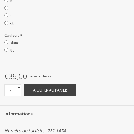
M
Linge de Plage
L
XL
SUR MESURE
XXL
Couleur:
*
Yacht et voiliers, serviettes
blanc
Noir
Vêtements d'intérieur et de
nuit (FEMMES)
€39,00
Taxes incluses
Marques
+
AJOUTER AU PANIER
-
Informations
Numéro de l'article:
222-1474